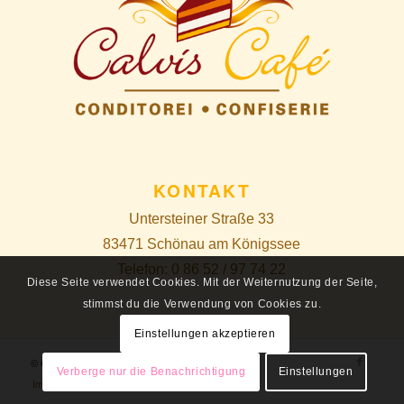
KONTAKT
Untersteiner Straße 33
83471 Schönau am Königssee
Telefon: 0 86 52 / 97 74 22
Diese Seite verwendet Cookies. Mit der Weiternutzung der Seite,
stimmst du die Verwendung von Cookies zu.
Einstellungen akzeptieren
© Copyright - Café Calvis
Verberge nur die Benachrichtigung
Einstellungen
Impressum
Datenschutz